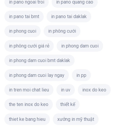
in pano ngoai troi
in pano quang cao
in pano tai bmt
in pano tai daklak
in phong cuoi
in phông cưới
in phông cưới giá rẻ
in phong dam cuoi
in phong dam cuoi bmt daklak
in phong dam cuoi lay ngay
in pp
in tren moi chat lieu
in uv
inox do keo
the ten inox do keo
thiết kế
thiet ke bang hieu
xưởng in mỹ thuật