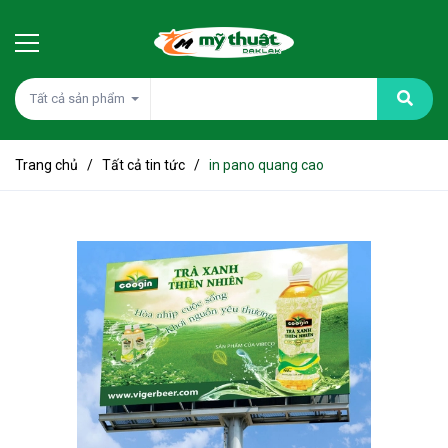
Tất cả sản phẩm
Trang chủ
/
Tất cả tin tức
/
in pano quang cao