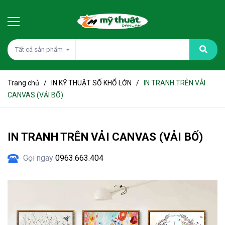
Tất cả sản phẩm
Trang chủ
/
IN KỸ THUẬT SỐ KHỔ LỚN
/
IN TRANH TRÊN VẢI
CANVAS (VẢI BỐ)
IN TRANH TRÊN VẢI CANVAS (VẢI BỐ)
Gọi ngay
0963.663.404