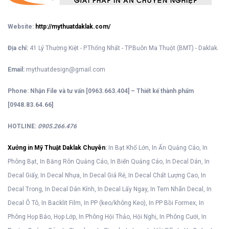
Website:
http://mythuatdaklak.com/
Địa chỉ:
41 Lý Thường Kiệt - P.Thống Nhất - TP.Buôn Ma Thuột (BMT) - Daklak.
Email:
mythuatdesign@gmail.com
Phone:
Nhận File và tư vấn [0963.663.404] – Thiết kế thành phẩm
[0948.83.64.66]
HOTLINE:
0905.266.476
Xưởng in Mỹ Thuật Daklak Chuyên
:
In Bạt Khổ Lớn, In Ấn Quảng Cáo, In
Phông Bạt, In Băng Rôn Quảng Cáo, In Biển Quảng Cáo, In Decal Dán, In
Decal Giấy, In Decal Nhựa, In Decal Giá Rẻ, In Decal Chất Lượng Cao, In
Decal Trong, In Decal Dán Kính, In Decal Lấy Ngay, In Tem Nhãn Decal, In
Decal Ô Tô, In Backlit Film, In PP (keo/không Keo), In PP Bồi Formex, In
Phông Họp Báo, Họp Lớp, In Phông Hội Thảo, Hội Nghị, In Phông Cưới, In