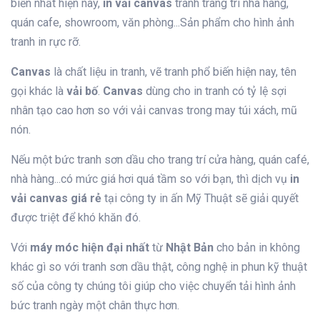
biến nhất hiện nay,
in vải canvas
tranh trang trí nhà hàng,
quán cafe, showroom, văn phòng...Sản phẩm cho hình ảnh
tranh in rực rỡ.
Canvas
là chất liệu in tranh, vẽ tranh phổ biến hiện nay, tên
gọi khác là
vải bố
.
Canvas
dùng cho in tranh có tỷ lệ sợi
nhân tạo cao hơn so với vải canvas trong may túi xách, mũ
nón.
Nếu một bức tranh sơn dầu cho trang trí cửa hàng, quán café,
nhà hàng...có mức giá hơi quá tầm so với bạn, thì dịch vụ
in
vải canvas giá rẻ
tại công ty in ấn Mỹ Thuật sẽ giải quyết
được triệt để khó khăn đó.
Với
máy móc hiện đại nhất
từ
Nhật Bản
cho bản in không
khác gì so với tranh sơn dầu thật, công nghệ in phun kỹ thuật
số của công ty chúng tôi giúp cho việc chuyển tải hình ảnh
bức tranh ngày một chân thực hơn.