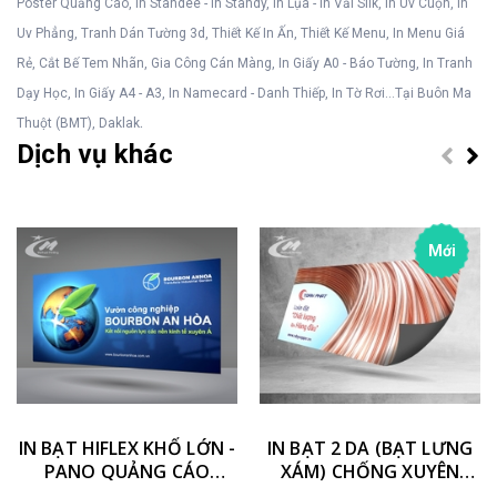
Poster Quảng Cáo, In Standee - In Standy, In Lụa - In Vải Silk, In Uv Cuộn, In
Uv Phẳng, Tranh Dán Tường 3d, Thiết Kế In Ấn, Thiết Kế Menu, In Menu Giá
Rẻ, Cắt Bế Tem Nhãn, Gia Công Cán Màng, In Giấy A0 - Báo Tường, In Tranh
Dạy Học, In Giấy A4 - A3, In Namecard - Danh Thiếp, In Tờ Rơi...Tại Buôn Ma
.
Thuột (BMT), Daklak
Dịch vụ khác
Mới
IN BẠT HIFLEX KHỔ LỚN -
IN BẠT 2 DA (BẠT LƯNG
PANO QUẢNG CÁO
XÁM) CHỐNG XUYÊN
NGOÀI TRỜI
SÁNG