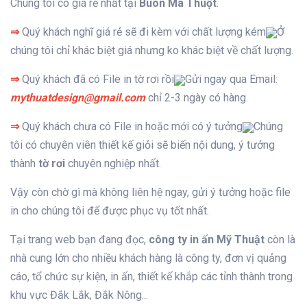
Chúng tôi có giá rẻ nhất tại
Buôn Ma Thuột
.
⇒
Quý khách nghĩ giá rẻ sẽ đi kèm với chất lượng kém
Ở
chúng tôi chỉ khác biệt giá nhưng ko khác biệt về chất lượng.
⇒
Quý khách đã có File in tờ rơi rồi
Gửi ngay qua Email:
mythuatdesign@gmail.com
chỉ 2-3 ngày có hàng.
⇒
Quý khách chưa có File in hoặc mới có ý tưởng
Chúng
tôi có chuyên viên thiết kế giỏi sẽ biến nội dung, ý tưởng
thành
tờ rơi
chuyên nghiệp nhất.
Vậy còn chờ gì mà không liên hệ ngay, gửi ý tưởng hoặc file
in cho chúng tôi để được phục vụ tốt nhất.
Tại trang web bạn đang đọc,
công ty in ấn Mỹ Thuật
còn là
nhà cung lớn cho nhiều khách hàng là công ty, đơn vị quảng
cáo, tổ chức sự kiện, in ấn, thiết kế khắp các tỉnh thành trong
khu vực Đắk Lắk, Đắk Nông...