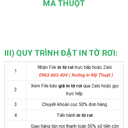
MA THUỘT
III) QUY TRÌNH ĐẶT IN TỜ RƠI:
Nhận File
in tờ rơi
trực tiếp hoặc Zalo
1
:
0963.663.404 ( Xưởng in Mỹ Thuật )
Xem File báo
giá in tờ rơi
qua Zalo hoặc gọi
2
trực tiếp.
3
Chuyển khoản cọc 50% đơn hàng.
4
Tiến hành
in tờ rơi
Giao hàng tận nơi thanh toán 50% số tiền còn