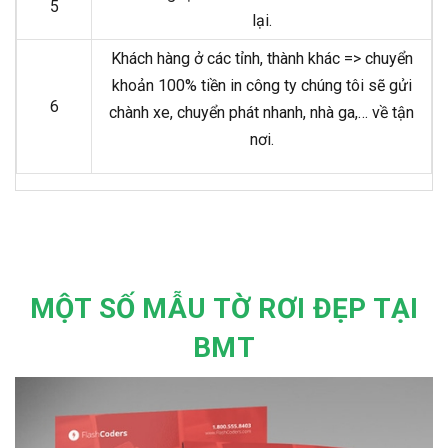
5
lại.
Khách hàng ở các tỉnh, thành khác => chuyển
khoản 100% tiền in công ty chúng tôi sẽ gửi
6
chành xe, chuyển phát nhanh, nhà ga,… về tận
nơi.
MỘT SỐ MẪU TỜ RƠI ĐẸP TẠI
BMT