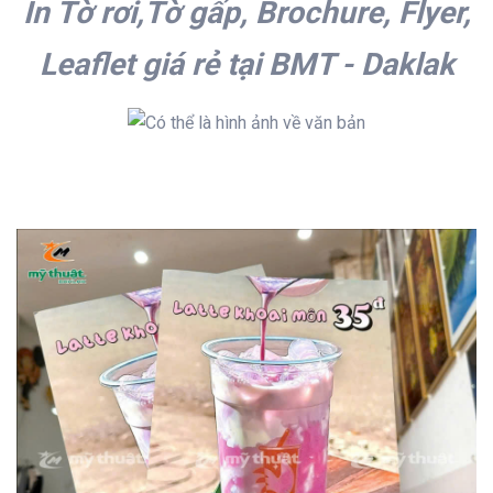
In
Tờ rơi
,
Tờ gấp
,
Brochure
,
Flyer
,
Leaflet
giá rẻ tại BMT - Daklak