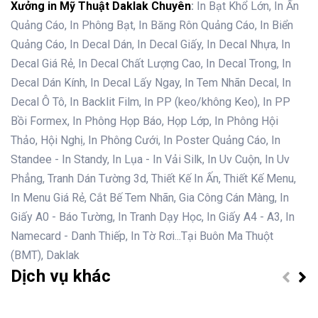
Xưởng in Mỹ Thuật Daklak Chuyên
:
In Bạt Khổ Lớn, In Ấn
Quảng Cáo, In Phông Bạt, In Băng Rôn Quảng Cáo, In Biển
Quảng Cáo, In Decal Dán, In Decal Giấy, In Decal Nhựa, In
Decal Giá Rẻ, In Decal Chất Lượng Cao, In Decal Trong, In
Decal Dán Kính, In Decal Lấy Ngay, In Tem Nhãn Decal, In
Decal Ô Tô, In Backlit Film, In PP (keo/không Keo), In PP
Bồi Formex, In Phông Họp Báo, Họp Lớp, In Phông Hội
Thảo, Hội Nghị, In Phông Cưới, In Poster Quảng Cáo, In
Standee - In Standy, In Lụa - In Vải Silk, In Uv Cuộn, In Uv
Phẳng, Tranh Dán Tường 3d, Thiết Kế In Ấn, Thiết Kế Menu,
In Menu Giá Rẻ, Cắt Bế Tem Nhãn, Gia Công Cán Màng, In
Giấy A0 - Báo Tường, In Tranh Dạy Học, In Giấy A4 - A3, In
Namecard - Danh Thiếp, In Tờ Rơi...Tại Buôn Ma Thuột
(BMT), Daklak
Dịch vụ khác