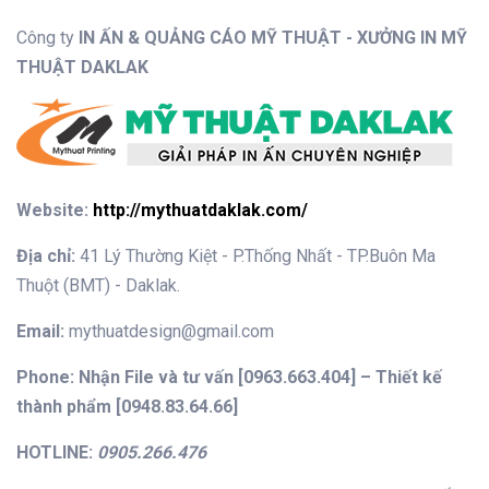
Công ty
IN ẤN & QUẢNG CÁO MỸ THUẬT - XƯỞNG IN MỸ
THUẬT DAKLAK
Website:
http://mythuatdaklak.com/
Địa chỉ:
41 Lý Thường Kiệt - P.Thống Nhất - TP.Buôn Ma
Thuột (BMT) - Daklak.
Email:
mythuatdesign@gmail.com
Phone:
Nhận File và tư vấn [0963.663.404] – Thiết kế
thành phẩm [0948.83.64.66]
HOTLINE:
0905.266.476