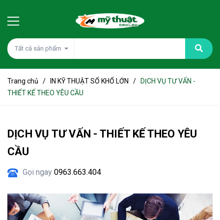
Tất cả sản phẩm
Trang chủ
/
IN KỸ THUẬT SỐ KHỔ LỚN
/
DỊCH VỤ TƯ VẤN -
THIẾT KẾ THEO YÊU CẦU
DỊCH VỤ TƯ VẤN - THIẾT KẾ THEO YÊU
CẦU
Gọi ngay
0963.663.404