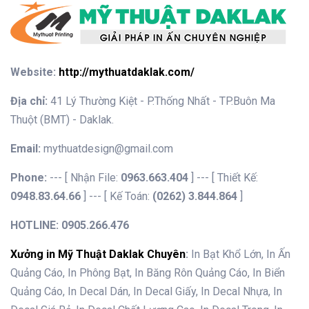
Website:
http://mythuatdaklak.com/
Địa chỉ:
41 Lý Thường Kiệt - P.Thống Nhất - TP.Buôn Ma
Thuột (BMT) - Daklak.
Email:
mythuatdesign@gmail.com
Phone:
---
[ Nhận File:
0963.663.404
] --- [ Thiết Kế:
0948.83.64.66
] --- [ Kế Toán:
(0262) 3.844.864
]
HOTLINE: 0905.266.476
Xưởng in Mỹ Thuật Daklak Chuyên
:
In Bạt Khổ Lớn, In Ấn
Quảng Cáo, In Phông Bạt, In Băng Rôn Quảng Cáo, In Biển
Quảng Cáo, In Decal Dán, In Decal Giấy, In Decal Nhựa, In