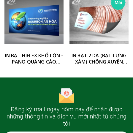
Mới
IN BẠT HIFLEX KHỔ LỚN -
IN BẠT 2 DA (BẠT LƯNG
PANO QUẢNG CÁO
XÁM) CHỐNG XUYÊN
NGOÀI TRỜI
SÁNG
Đăng ký mail ngay hôm nay
để nhận được
những thông tin và dịch vụ mới nhất từ chúng
tôi