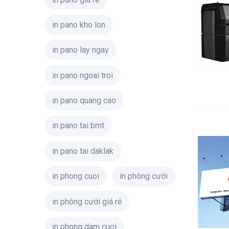
in pano kho lon
in pano lay ngay
in pano ngoai troi
in pano quang cao
in pano tai bmt
in pano tai daklak
in phong cuoi
in phông cưới
in phông cưới giá rẻ
in phong dam cuoi