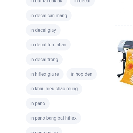
in bat tai daklak
in decal
in decal can mang
in decal giay
in decal tem nhan
in decal trong
in hiflex gia re
in hop den
in khau hieu chao mung
in pano
in pano bang bat hiflex
in pano gia re