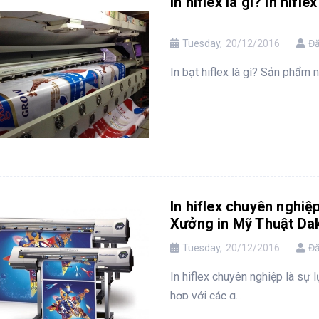
In hiflex là gì? In hifl
Tuesday,
20/12/2016
Đă
In bạt hiflex là gì? Sản phẩm nà
In hiflex chuyên nghiệ
Xưởng in Mỹ Thuật Da
Tuesday,
20/12/2016
Đă
In hiflex chuyên nghiệp là sự 
hợp với các q...