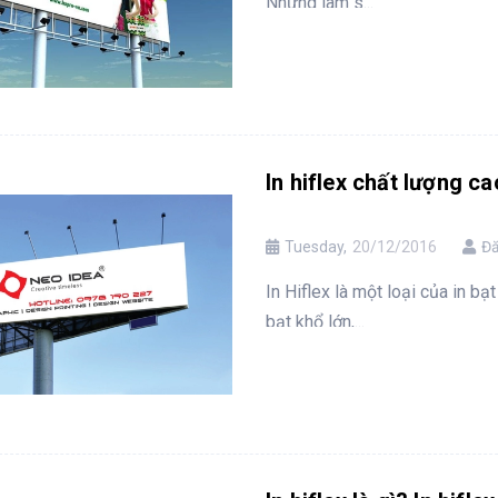
Nhưng làm s...
In hiflex chất lượng 
Tuesday,
20/12/2016
Đă
In Hiflex là một loại của in bạt
bạt khổ lớn,...