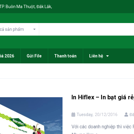
, TP. Buôn Ma Thuột, Đắk Lắk,
 cả sản phẩm
iá 2026
Gửi File
Thanh toán
Liên hệ
In Hiflex – In bạt giá 
Tuesday,
20/12/2016
Đă
Với các doanh nghiệp thì việc 