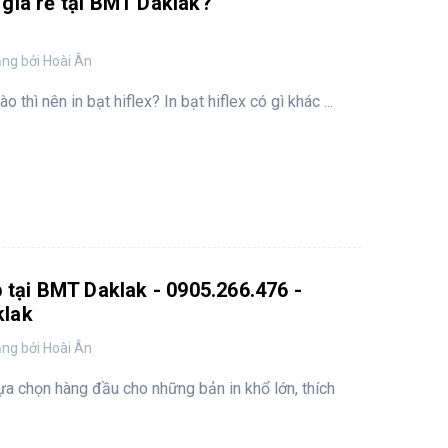
ex giá rẻ tại BMT Daklak?
ng bởi Hoài Ân
o thì nên in bạt hiflex? In bạt hiflex có gì khác ...
p tại BMT Daklak - 0905.266.476 -
klak
ng bởi Hoài Ân
lựa chọn hàng đầu cho những bản in khổ lớn, thích