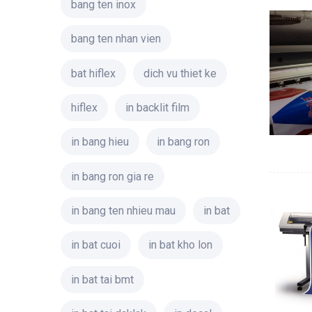
bang ten inox
bang ten nhan vien
bat hiflex
dich vu thiet ke
hiflex
in backlit film
in bang hieu
in bang ron
in bang ron gia re
in bang ten nhieu mau
in bat
in bat cuoi
in bat kho lon
in bat tai bmt