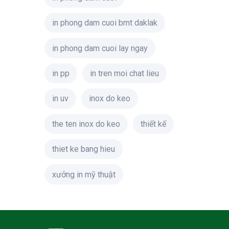
in phong dam cuoi bmt daklak
in phong dam cuoi lay ngay
in pp
in tren moi chat lieu
in uv
inox do keo
the ten inox do keo
thiết kế
thiet ke bang hieu
xưởng in mỹ thuật