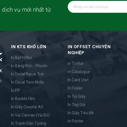
 dịch vụ mới nhất từ
IN KTS KHỔ LỚN
IN OFFSET CHUYÊN
NGHIỆP
In Bạt Hiflex
In Tờ Rơi
In Băng Rôn - Phướn
K
In Catalogue
In Decal Ngoài Trời
In Card Visit
ắk
In Decal Tem Nhãn
In Folder
In PP
In Túi Giấy
In Backlit Film
In Tag Giá
In Giấy Couche A0
In Giấy Tiêu Đề
In Vải Canvas (Vải Bố)
In Poster
In Tranh Dán Tường