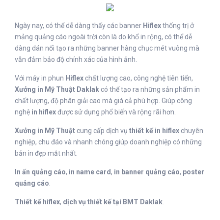
Ngày nay, có thể dễ dàng thấy các banner
Hiflex
thống trị ở
mảng quảng cáo ngoài trời còn là do khổ in rộng, có thể dễ
dàng dán nối tạo ra những banner hàng chục mét vuông mà
vẫn đảm bảo độ chính xác của hình ảnh.
Với máy in phun
Hiflex
chất lượng cao, công nghệ tiên tiến,
Xưởng in Mỹ Thuật Daklak
có thể tạo ra những sản phẩm in
chất lượng, độ phân giải cao mà giá cả phù hợp. Giúp công
nghệ
in hiflex
được sử dụng phổ biến và rộng rãi hơn.
Xưởng in Mỹ Thuật
cung cấp dịch vụ
thiết kế
in hiflex
chuyên
nghiệp, chu đáo và nhanh chóng giúp doanh nghiệp có những
bản in đẹp mắt nhất.
In ấn quảng cáo
,
in name card
,
in banner quảng cáo
,
poster
quảng cáo
.
Thiết kế hiflex
,
dịch vụ thiết kế tại BMT Daklak
.