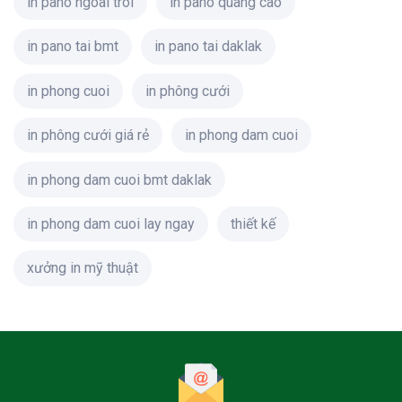
in pano ngoai troi
in pano quang cao
in pano tai bmt
in pano tai daklak
in phong cuoi
in phông cưới
in phông cưới giá rẻ
in phong dam cuoi
in phong dam cuoi bmt daklak
in phong dam cuoi lay ngay
thiết kế
xưởng in mỹ thuật