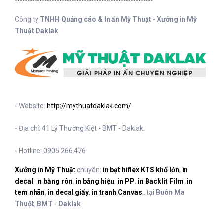
--------------------------------------------------------
Công ty
TNHH Quảng cáo & In ấn Mỹ Thuật
-
Xưởng in Mỹ
Thuật Daklak
- Website:
http://mythuatdaklak.com/
- Địa chỉ: 41 Lý Thường Kiệt - BMT - Daklak.
- Hotline: 0905.266.476
Xưởng in Mỹ Thuật
chuyên:
in bạt hiflex KTS khổ lớn
,
in
decal
,
in băng rôn
,
in bảng hiệu
,
in PP
,
in Backlit Film
,
in
tem nhãn
,
in decal giấy
,
in tranh Canvas
...tại
Buôn Ma
Thuột
,
BMT
-
Daklak
.