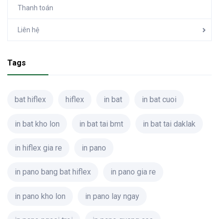
Thanh toán
Liên hệ
Tags
bat hiflex
hiflex
in bat
in bat cuoi
in bat kho lon
in bat tai bmt
in bat tai daklak
in hiflex gia re
in pano
in pano bang bat hiflex
in pano gia re
in pano kho lon
in pano lay ngay