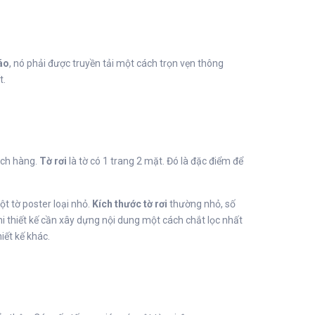
áo
, nó phải được truyền tải một cách trọn vẹn thông
t.
hách hàng.
Tờ rơi
là tờ có 1 trang 2 mặt. Đó là đặc điểm để
ột tờ poster loại nhỏ.
Kích thước tờ rơi
thường nhỏ, số
hi thiết kế cần xây dựng nội dung một cách chắt lọc nhất
iết kế khác.