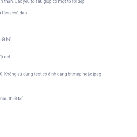
cẩn thận. Các yếu tố sau giúp có một tờ rơi đẹp
ài tông chủ đạo
iết kế
độ nét
). Không sử dụng text có định dạng bitmap hoặc jpeg
màu thiết kế