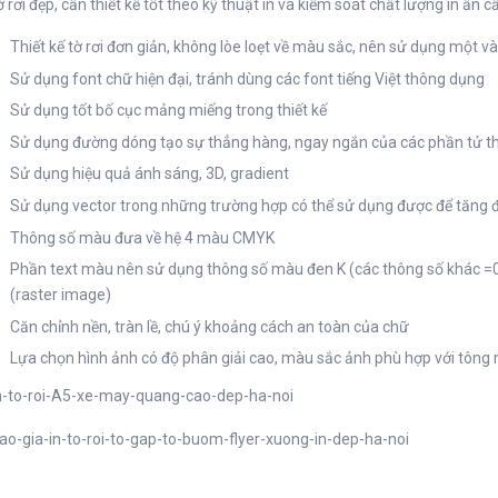
ờ rơi đẹp, cần thiết kế tốt theo kỹ thuật in và kiểm soát chất lượng in ấn 
Thiết kế tờ rơi đơn giản, không lòe loẹt về màu sắc, nên sử dụng một v
Sử dụng font chữ hiện đại, tránh dùng các font tiếng Việt thông dụng
Sử dụng tốt bố cục mảng miếng trong thiết kế
Sử dụng đường dóng tạo sự thẳng hàng, ngay ngắn của các phần tử th
Sử dụng hiệu quả ánh sáng, 3D, gradient
Sử dụng vector trong những trường hợp có thể sử dụng được để tăng 
Thông số màu đưa về hệ 4 màu CMYK
Phần text màu nên sử dụng thông số màu đen K (các thông số khác =0
(raster image)
Căn chỉnh nền, tràn lề, chú ý khoảng cách an toàn của chữ
Lựa chọn hình ảnh có độ phân giải cao, màu sắc ảnh phù hợp với tông 