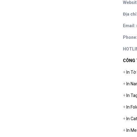
Websit
Địa chỉ
Email:
Phone
HOTLIN
CÔNG 
+
In Tờ
+
In Na
+
In Ta
+
In Fo
+
In Ca
+
In Me