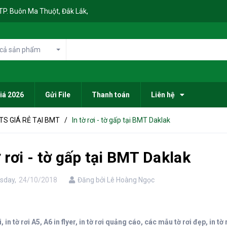
, TP. Buôn Ma Thuột, Đắk Lắk,
 cả sản phẩm
iá 2026
Gửi File
Thanh toán
Liên hệ
TS GIÁ RẺ TẠI BMT
/
In tờ rơi - tờ gấp tại BMT Daklak
ờ rơi - tờ gấp tại BMT Daklak
sday,
24/10/2018
Đăng bởi Lê Hoàng Ngọc
ơi, in tờ rơi A5, A6 in flyer, in tờ rơi quảng cáo, các mẫu tờ rơi đẹp, 