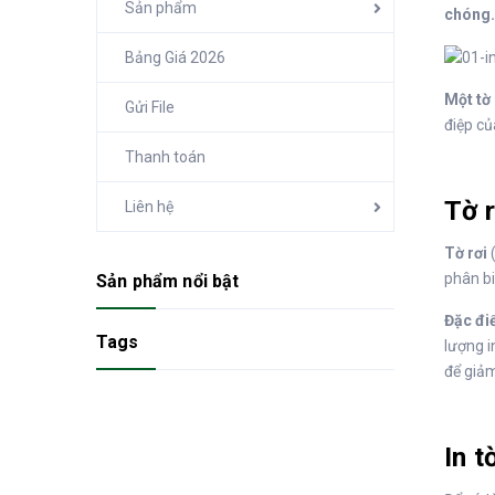
Sản phẩm
chóng. 
Bảng Giá 2026
Một tờ
Gửi File
điệp củ
Thanh toán
Tờ r
Liên hệ
Tờ rơi
phân bi
Sản phẩm nổi bật
Đặc đi
Tags
lượng i
để giảm
In t