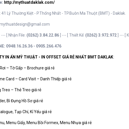
e:
http://mythuatdaklak.com/
:
41 Lý Thường Kiệt - P.Thống Nhất - TP.Buôn Ma Thuột (BMT) - Daklak.
mythuatdesign@gmail.com
:
---
[ Nhận File:
(0262) 3.84.22.86
] --- [ Thiết Kế:
(0262) 3.972.972
] --- [
E: 0948.16.26.36 - 0905.266.476
TY IN ẤN MỸ THUẬT - IN OFFSET GIÁ RẺ NHẤT BMT DAKLAK
:
 Rơi – Tờ Gấp – Brochure giá rẻ
me Card – Card Visit – Danh Thiếp giá rẻ
g Treo – Thẻ Treo giá rẻ
lder, Bì Đựng Hồ Sơ giá rẻ
talogue, Tạp Chí, Kỉ Yếu giá rẻ
nu, Menu Giấy, Menu Bồi Formex, Menu Nhựa giá rẻ