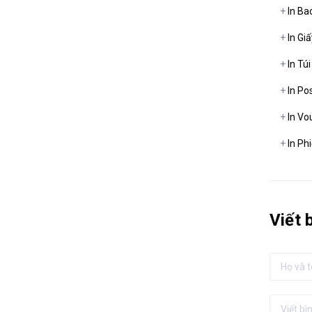
+
In Ba
+
In Gi
+
In Túi
+
In Pos
+
In Vo
+
In Ph
Viết 