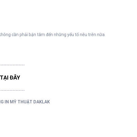
 không cần phải bận tâm đến những yếu tố nêu trên nữa.
-----------------
TẠI ĐÂY
-----------------
NG IN MỸ THUẬT DAKLAK