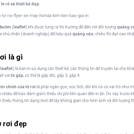
In rẻ và thiết kế đẹp.
 bướm
(
leaflet
) khi được tung ra thị trường để đến với đối tượng
quảng c
a chủ nhân (doanh nghiệp) để hiệu quả
quảng cáo
, chiêu thị đạt cao nhấ
ơi là gì
(
leaflet
) là bản in sử dụng các thiết kế, các thông tin để truyền tải cho k
ệt với
tờ gấp
, có thể là gấp đôi, gấp 3, gấp 4.
ểm chính của tờ rơi
là phải ngắn gọn, xúc tích, đôi khi nó có vai trò như m
n nhiều để bảo đảm giảm thiểu chi phí liên quan đến in ấn. Do vậy trước k
 thiểu thông tin dạng text để lấy không gian cho hình ảnh và đối tượng th
ờ rơi đẹp