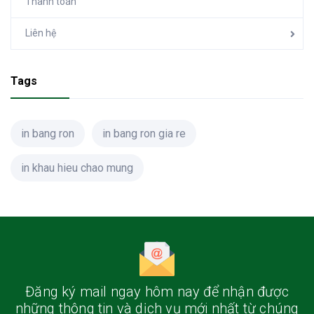
Thanh toán
Liên hệ
Tags
in bang ron
in bang ron gia re
in khau hieu chao mung
Đăng ký mail ngay hôm nay
để nhận được
những thông tin và dịch vụ mới nhất từ chúng