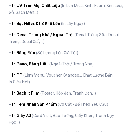
+
In UV Trên Mọi Chất Liệu
(In Lên Mica, Kính, Foam, Kim Loại,
Gỗ, Gạch Men...)
+
In Bạt Hiflex KTS Khổ Lớn
(In Lấy Ngay)
+
In Decal Trong Nhà / Ngoài Trời
(Decal Trắng Sữa, Decal
Trong, Decal Giấy...)
+
In Băng Rôn
(Số Lượng Lớn Giá Tốt)
+
In Pano, Bảng Hiệu
(Ngoài Trời / Trong Nhà)
+
In PP
(Làm Menu, Voucher, Standee,...Chất Lượng Bản
In Siêu Nét)
+
In Backlit Film
(Poster, Hộp đèn, Tranh Đèn...)
+
In Tem Nhãn Sản Phẩm
(Có Cắt - Bế Theo Yêu Cầu)
+
In Giấy A0
(Card Visit, Báo Tường, Giấy Khen, Tranh Dạy
Học...)