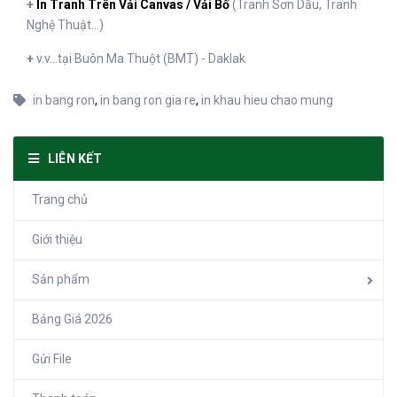
+
In Tranh Trên Vải Canvas / Vải Bố
(Tranh Sơn Dầu, Tranh
Nghệ Thuật...)
+
v.v...tại Buôn Ma Thuột (BMT) - Daklak
in bang ron
,
in bang ron gia re
,
in khau hieu chao mung
LIÊN KẾT
Trang chủ
Giới thiệu
Sản phẩm
Bảng Giá 2026
Gửi File